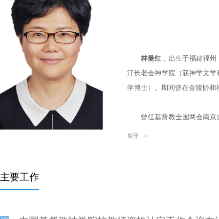
林曼红
，出生于福建福州
汀长老会神学院（获神学文学
学博士）。期间曾在金陵协和
曾任基督教全国两会南京
主任助理；金陵协和神学院
展开
事、
基督教全国两会
神学教育
金陵协和神学院教授、博士生
主要工作