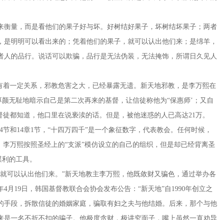
来衡量，而是看他们的果子好与坏。好树结好果子，坏树结坏果子；两者
，是明明可以看出来的；凭着他们的果子，就可以认出他们来；是绵羊，
者人的品行。说话可以欺骗，品行是无法伪装，无法掩饰，所谓日久见人
教有着一定关系，邪教危害之大，已经暴露无遗。新天地邪教，是李万熙在
厚颜无耻地暗示自己是第二次再来的基督，让信徒称他为“保惠师’；又自
督徒都知道，他口里在说亵渎的话。但是，被他迷惑的人已高达21万。
4节和14章1节，“十四万四千”是一个象征数字，代表教会。任何时候，
。李万熙按照圣经上的“支派”模仿设立的自己的组织，但是却已经背离圣
谋利的工具。
，就可以认出他们来。”新天地教主李万熙，他既敛财又骗色，通过举办各
4月19日，韩国基督教联合会协会发布公告：“新天地”自1990年创立之
的手段，拆散信徒的婚姻家庭，骗取有妇之夫与他结婚。后来，那个与他
来是一名不折不扣的骗子。他极度贪财，极讲究面子，嘴上虽然一直劝导