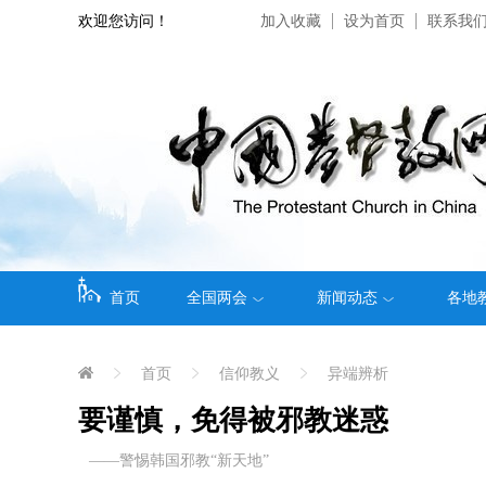
欢迎您访问！
加入收藏
设为首页
联系我
首页
全国两会
新闻动态
各地
首页
信仰教义
异端辨析
要谨慎，免得被邪教迷惑
——警惕韩国邪教“新天地”