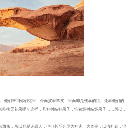
知。他们来到你们这里，外面披着羊皮，里面却是残暴的狼。凭着他们的
岂能摘无花果呢？这样，凡好树结好果子，惟独坏树结坏果子……所以，
名而来，所以容易迷惑人；他们甚至会显大神迹、大奇事，以假乱真，混