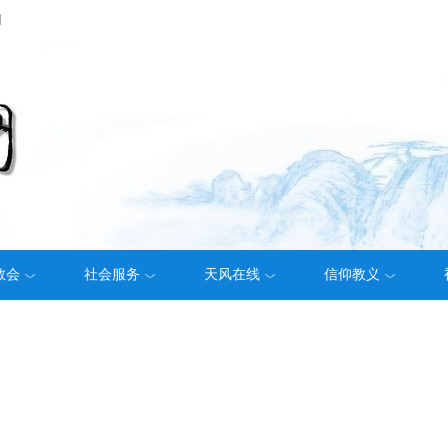
们
教会
社会服务
天风在线
信仰教义