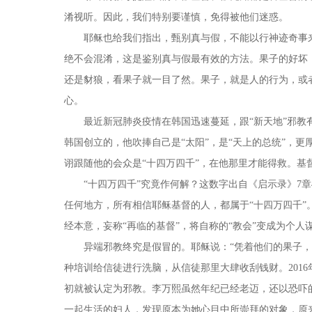
淆视听。因此，我们特别要谨慎，免得被他们迷惑。
耶稣也给我们指出，甄别真与假，不能以行神迹奇事
绝不会混淆，这是鉴别真与假最有效的方法。果子的好坏
还是豺狼，看果子就一目了然。果子，就是人的行为，或
心。
最近新冠肺炎疫情在韩国迅速蔓延，跟“新天地”邪
韩国创立的，他吹捧自己是“太阳”，是“天上的总统”，更
诩跟随他的会众是“十四万四千”，在他那里才能得救。基
“十四万四千”究竟作何解？这数字出自《启示录》7章
任何地方，所有相信耶稣基督的人，都属于“十四万四千”
经本意，妄称“再临的基督”，将自称的“教会”变成为个人
异端邪教终究是假冒的。耶稣说：“凭着他们的果子
种培训给信徒进行洗脑，从信徒那里大肆收刮钱财。2016年
初就被认定为邪教。李万熙虽然年纪已经老迈，还以恐吓
一起生活的妇人，发现原本为她心目中所崇拜的对象，原