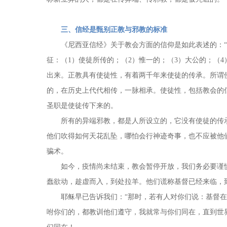
三、信经是甄别正教与邪教的标准
《尼西亚信经》关于教会方面的信仰是如此表述的：
征：（1）使徒所传的；（2）惟一的；（3）大公的；（
出来。正教具有使徒性，有着两千年来使徒的传承。所谓
的，在历史上代代相传，一脉相承。使徒性，包括教会的
圣职是使徒传下来的。
所有的异端邪教，都是人所设立的，它没有使徒的传
他们吹得如何天花乱坠，哪怕会行神迹奇事，也不应被他
骗术。
如今，疫情尚未结束，教会暂停开放，我们务必要谨
蠢欲动，趁虚而入，到处拉羊。他们谎称基督已经来临，
耶稣早已告诉我们：“那时，若有人对你们说：基督在
咐你们的，都教训他们遵守，我就常与你们同在，直到世界