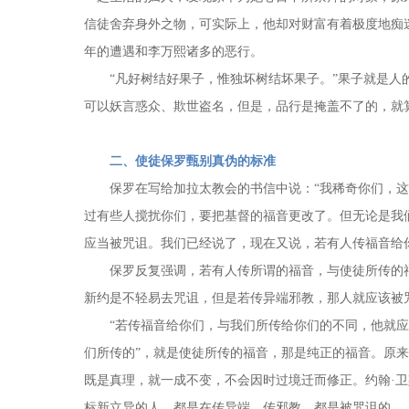
信徒舍弃身外之物，可实际上，他却对财富有着极度地痴迷
年的遭遇和李万熙诸多的恶行。
“凡好树结好果子，惟独坏树结坏果子。”果子就是
可以妖言惑众、欺世盗名，但是，品行是掩盖不了的，就
二、使徒保罗甄别真伪的标准
保罗在写给加拉太教会的书信中说：“我稀奇你们，
过有些人搅扰你们，要把基督的福音更改了。但无论是我
应当被咒诅。我们已经说了，现在又说，若有人传福音给你
保罗反复强调，若有人传所谓的福音，与使徒所传的
新约是不轻易去咒诅，但是若传异端邪教，那人就应该被
“若传福音给你们，与我们所传给你们的不同，他就应该
们所传的”，就是使徒所传的福音，那是纯正的福音。原
既是真理，就一成不变，不会因时过境迁而修正。约翰·卫
标新立异的人，都是在传异端、传邪教，都是被咒诅的。