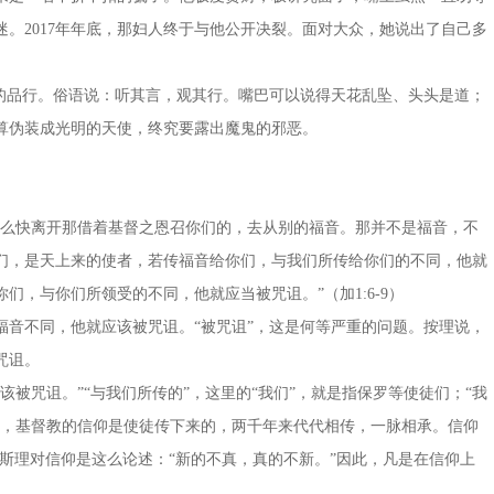
。2017年年底，那妇人终于与他公开决裂。面对大众，她说出了自己多
人的品行。俗语说：听其言，观其行。嘴巴可以说得天花乱坠、头头是道；
算伪装成光明的天使，终究要露出魔鬼的邪恶。
这么快离开那借着基督之恩召你们的，去从别的福音。那并不是福音，不
们，是天上来的使者，若传福音给你们，与我们所传给你们的不同，他就
们，与你们所领受的不同，他就应当被咒诅。”（加1:6-9）
福音不同，他就应该被咒诅。“被咒诅”，这是何等严重的问题。按理说，
咒诅。
被咒诅。”“与我们所传的”，这里的“我们”，就是指保罗等使徒们；“我
来，基督教的信仰是使徒传下来的，两千年来代代相传，一脉相承。信仰
斯理对信仰是这么论述：“新的不真，真的不新。”因此，凡是在信仰上