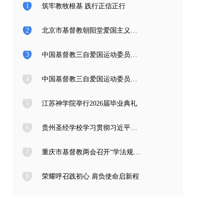
1
筑牢教牧根基 践行正信正行
2
北京市基督教朝阳堂爱国主义教育学习访问团一行来访
3
中国基督教三自爱国运动委员会2026年度公开招聘工作人员面试公告
4
中国基督教三自爱国运动委员会2026年度公开招聘应届高校毕业生面试公告
5
江苏神学院举行2026届毕业典礼
6
贵州圣经学校学习贯彻习近平总书记在庆祝中国共产党成立105周年大会上的重要讲话精神
7
重庆市基督教两会召开“学法规、守戒律、重修为、树形象” 教育活动总结会
8
荣耀呼召践初心 肩负使命启新程