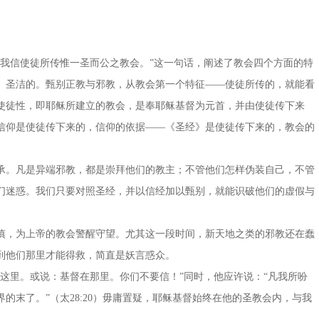
“我信使徒所传惟一圣而公之教会。”这一句话，阐述了教会四个方面的特
4）圣洁的。甄别正教与邪教，从教会第一个特征——使徒所传的，就能看
使徒性，即耶稣所建立的教会，是奉耶稣基督为元首，并由使徒传下来
信仰是使徒传下来的，信仰的依据——《圣经》是使徒传下来的，教会的
承。凡是异端邪教，都是崇拜他们的教主；不管他们怎样伪装自己，不管
们迷惑。我们只要对照圣经，并以信经加以甄别，就能识破他们的虚假与
慎，为上帝的教会警醒守望。尤其这一段时间，新天地之类的邪教还在蠢
到他们那里才能得救，简直是妖言惑众。
这里。或说：基督在那里。你们不要信！”同时，他应许说：“凡我所吩
的末了。”（太28:20）毋庸置疑，耶稣基督始终在他的圣教会内，与我