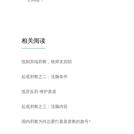
们同在！
相关阅读
抵制异端邪教，牧师支四招
起底邪教之二：洗脑条件
抵异反邪 维护真道
起底邪教之三：洗脑内容
国内邪教为何总爱打着基督教的旗号?