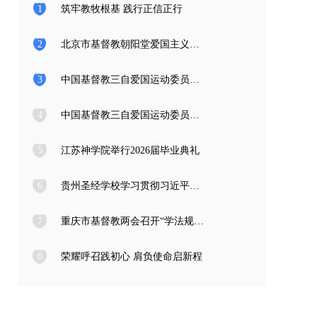
1
筑牢教牧根基 践行正信正行
2
北京市基督教朝阳堂爱国主义教育学习访问团一行来访
3
中国基督教三自爱国运动委员会2026年度公开招聘工作人员面试公告
4
中国基督教三自爱国运动委员会2026年度公开招聘应届高校毕业生面试公告
5
江苏神学院举行2026届毕业典礼
6
贵州圣经学校学习贯彻习近平总书记在庆祝中国共产党成立105周年大会上的重要讲话精神
7
重庆市基督教两会召开“学法规、守戒律、重修为、树形象” 教育活动总结会
8
荣耀呼召践初心 肩负使命启新程