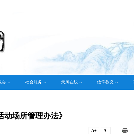
们
教会
社会服务
天风在线
信仰教义
活动场所管理办法》
A+
A-