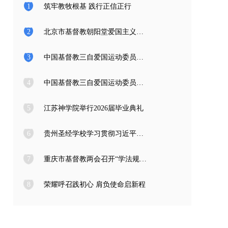
1
筑牢教牧根基 践行正信正行
2
北京市基督教朝阳堂爱国主义教育学习访问团一行来访
3
中国基督教三自爱国运动委员会2026年度公开招聘工作人员面试公告
4
中国基督教三自爱国运动委员会2026年度公开招聘应届高校毕业生面试公告
5
江苏神学院举行2026届毕业典礼
6
贵州圣经学校学习贯彻习近平总书记在庆祝中国共产党成立105周年大会上的重要讲话精神
7
重庆市基督教两会召开“学法规、守戒律、重修为、树形象” 教育活动总结会
8
荣耀呼召践初心 肩负使命启新程