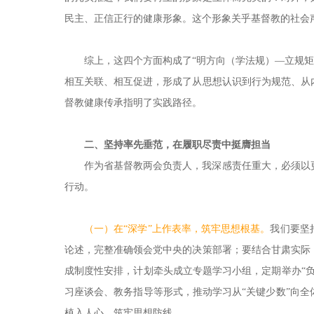
民主、正信正行的健康形象。这个形象关乎基督教的社会
综上，这四个方面构成了“明方向（学法规）—立规矩
相互关联、相互促进，形成了从思想认识到行为规范、从
督教健康传承指明了实践路径。
二、坚持率先垂范，在履职尽责中挺膺担当
作为省基督教两会负责人，我深感责任重大，必须以
行动。
（一）在“深学”上作表率，筑牢思想根基。
我们要坚
论述，完整准确领会党中央的决策部署；要结合甘肃实际
成制度性安排，计划牵头成立专题学习小组，定期举办“
习座谈会、教务指导等形式，推动学习从“关键少数”向
植入人心，筑牢思想防线。