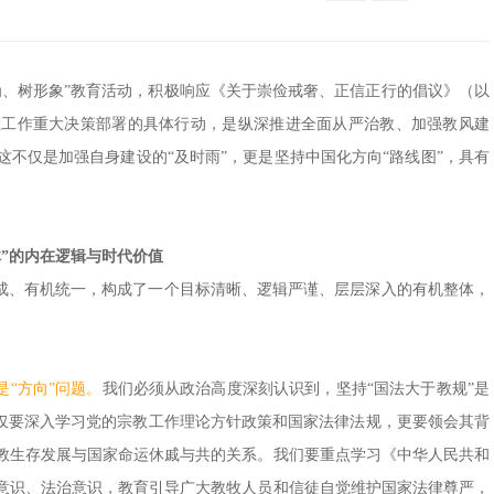
为、树形象”教育活动，积极响应《关于崇俭戒奢、正信正行的倡议》（以
教工作重大决策部署的具体行动，是纵深推进全面从严治教、加强教风建
不仅是加强自身建设的“及时雨”，更是坚持中国化方向“路线图”，具有
”的内在逻辑与时代价值
相成、有机统一，构成了一个目标清晰、逻辑严谨、层层深入的有机整体，
是“方向”问题。
我们必须从政治高度深刻认识到，坚持“国法大于教规”是
不仅要深入学习党的宗教工作理论方针政策和国家法律法规，更要领会其背
教生存发展与国家命运休戚与共的关系。我们要重点学习《中华人民共和
意识、法治意识，教育引导广大教牧人员和信徒自觉维护国家法律尊严，