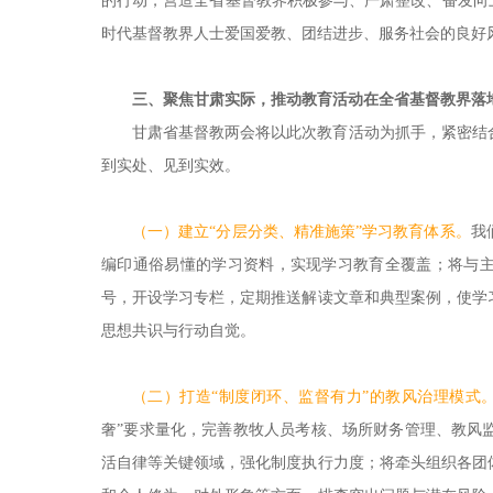
的行动，营造全省基督教界积极参与、严肃整改、奋发向
时代基督教界人士爱国爱教、团结进步、服务社会的良好
三、聚焦甘肃实际，推动教育活动在全省基督教界落
甘肃省基督教两会将以此次教育活动为抓手，紧密结
到实处、见到实效。
（一）建立“分层分类、精准施策”学习教育体系。
我
编印通俗易懂的学习资料，实现学习教育全覆盖；将与主
号，开设学习专栏，定期推送解读文章和典型案例，使学
思想共识与行动自觉。
（二）打造“制度闭环、监督有力”的教风治理模式
奢”要求量化，完善教牧人员考核、场所财务管理、教风
活自律等关键领域，强化制度执行力度；将牵头组织各团