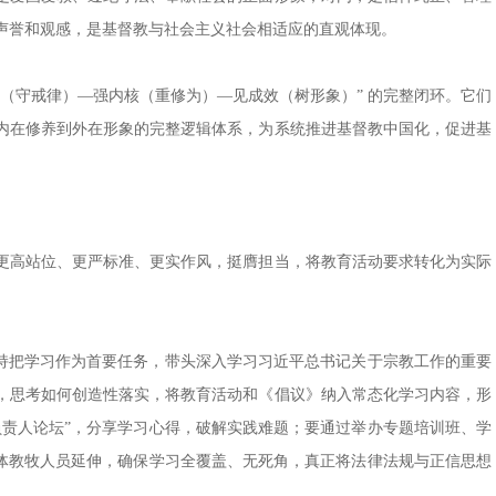
声誉和观感，是基督教与社会主义社会相适应的直观体现。
（守戒律）—强内核（重修为）—见成效（树形象）” 的完整闭环。它们
内在修养到外在形象的完整逻辑体系，为系统推进基督教中国化，促进基
更高站位、更严标准、更实作风，挺膺担当，将教育活动要求转化为实际
持把学习作为首要任务，带头深入学习习近平总书记关于宗教工作的重要
，思考如何创造性落实，将教育活动和《倡议》纳入常态化学习内容，形
负责人论坛”，分享学习心得，破解实践难题；要通过举办专题培训班、学
全体教牧人员延伸，确保学习全覆盖、无死角，真正将法律法规与正信思想