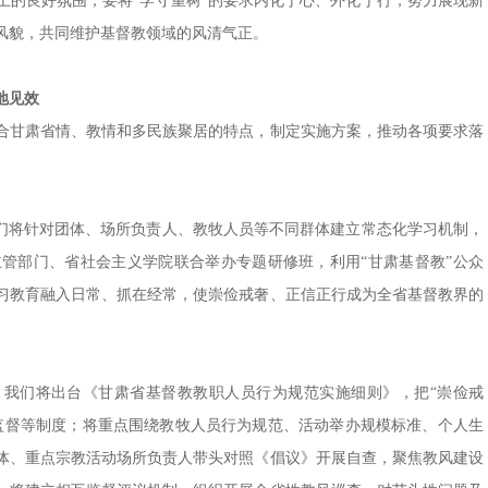
上的良好氛围；要将“学守重树”的要求内化于心、外化于行，努力展现新
风貌，共同维护基督教领域的风清气正。
地见效
合甘肃省情、教情和多民族聚居的特点，制定实施方案，推动各项要求落
们将针对团体、场所负责人、教牧人员等不同群体建立常态化学习机制，
管部门、省社会主义学院联合举办专题研修班，利用“甘肃基督教”公众
习教育融入日常、抓在经常，使崇俭戒奢、正信正行成为全省基督教界的
。
我们将出台《甘肃省基督教教职人员行为规范实施细则》，把“崇俭戒
监督等制度；将重点围绕教牧人员行为规范、活动举办规模标准、个人生
体、重点宗教活动场所负责人带头对照《倡议》开展自查，聚焦教风建设