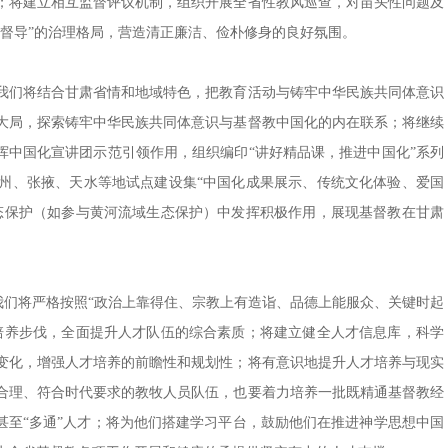
；将建立相互监督评议机制，组织开展全省性教风巡查，对苗头性问题及
督导”的治理格局，营造清正廉洁、俭朴修身的良好氛围。
我们将结合甘肃省情和地域特色，把教育活动与铸牢中华民族共同体意识
大局，探索铸牢中华民族共同体意识与基督教中国化的内在联系；将继续
挥中国化宣讲团示范引领作用，组织编印“讲好精品课，推进中国化”系列
州、张掖、天水等地试点建设集“中国化成果展示、传统文化体验、爱国
态保护（如参与黄河流域生态保护）中发挥积极作用，展现基督教在甘肃
我们将严格按照“政治上靠得住、宗教上有造诣、品德上能服众、关键时起
培养步伐，全面提升人才队伍的综合素质；将建立健全人才信息库，科学
变化，增强人才培养的前瞻性和规划性；将有意识地提升人才培养与现实
合理、符合时代要求的教牧人员队伍，也要着力培养一批既精通基督教经
甚至“多通”人才；将为他们搭建学习平台，鼓励他们在推进神学思想中国