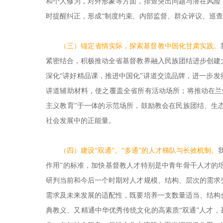
和个人修为，对外形象等方面，排查突出问题与潜在风险
时提醒纠正，形成“制度约束、内部监督、群众评议、巡查
（三）锚定省情实际，探索基督教中国化甘肃实践。
紧密结合，积极推动全省基督教界融入民族团结进步创建
深化“讲好精品课，推进中国化”讲道交流品牌，进一步发
讲道辅助材料，使之覆盖全省所有活动场所；将推动在兰
主义教育”于一体的示范场所，鼓励教会在民族团结、生
社会发展中的正能量。
（四）建设“双通”、“多通”的人才梯队与长效机制。
作用”的标准，加快基督教人才特别是中青年骨干人才的
研判当前和今后一个时期对人才规模、结构、层次的需求
需求及未来发展的适配性，既要培养一支数量适当、结构
典教义、又精通中华优秀传统文化的高素质“双通”人才，