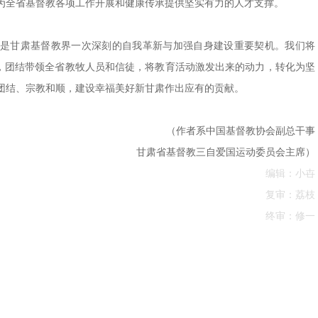
为全省基督教各项工作开展和健康传承提供坚实有力的人才支撑。
，是甘肃基督教界一次深刻的自我革新与加强自身建设重要契机。我们将
功，团结带领全省教牧人员和信徒，将教育活动激发出来的动力，转化为坚
团结、宗教和顺，建设幸福美好新甘肃作出应有的贡献。
（作者系中国基督教协会副总干事
甘肃省基督教三自爱国运动委员会主席）
编辑：小卋
复审：荔枝
终审：修一