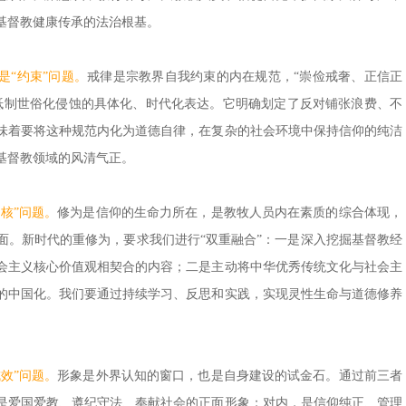
基督教健康传承的法治根基。
是“约束”问题。
戒律是宗教界自我约束的内在规范，“崇俭戒奢、正信正
抵制世俗化侵蚀的具体化、时代化表达。它明确划定了反对铺张浪费、不
味着要将这种规范内化为道德自律，在复杂的社会环境中保持信仰的纯洁
基督教领域的风清气正。
核”问题。
修为是信仰的生命力所在，是教牧人员内在素质的综合体现，
面。新时代的重修为，要求我们进行“双重融合”：一是深入挖掘基督教经
会主义核心价值观相契合的内容；二是主动将中华优秀传统文化与社会主
的中国化。我们要通过持续学习、反思和实践，实现灵性生命与道德修养
效”问题。
形象是外界认知的窗口，也是自身建设的试金石。通过前三者
是爱国爱教、遵纪守法、奉献社会的正面形象；对内，是信仰纯正、管理