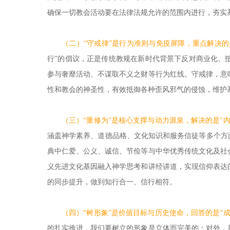
确保一切教会活动要在法律法规允许的范围内进行，夯实
（二）“守戒律”是行为准则与免疫屏障，重点解决的
行”的倡议，正是传统教规在新时代背景下反对商业化、
参与奢靡活动、不谋取不义之财等行为红线。守戒律，意
性和教会的神圣性，有效抵御各种歪风邪气的侵蚀，维护
（三）“重修为”是核心支撑与动力源泉，解决的是“内
涵盖神学素养、道德品格、文化知识和服务信徒等多个方
典中仁爱、公义、诚信、节俭等与中华优秀传统文化及社
义先进文化基因融入神学思考和讲经讲道，实现信仰表达
的同步提升，做到知行合一、信行相符。
（四）“树形象”是价值目标与历史使命，回答的是“成
的扎实推进，我们要树立的形象是立体而完美的：对外，