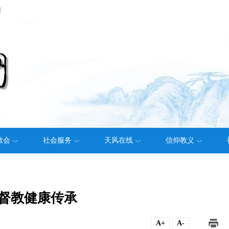
们
教会
社会服务
天风在线
信仰教义
基督教健康传承
A+
A-