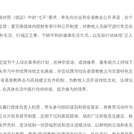
格对照《倡议》中的“七不”要求，率先向社会和全省教会公开承诺，在个
监督；要完善团体内部财务审计和公开制度，对教牧人员操守进行常态化
简朴生活、行端正之事、宁静平和的健康生活方式，以实际行动体现“正人
定提升个人综合素养的计划，在神学造诣、道德修养、服务能力上持续下
头学习中华优秀传统文化典籍，并尝试撰写结合基督教教义与甘肃特色文
动省基督教两会与高校建立合作机制，为教牧人员开设传统文化、法律法
，在具体生活中践行信仰价值、提升修为的境界。
实履行团体负责人职责，带头参与组织谋划和督促落实，将教育活动作为
立分片联系督导制度，定期下沉到基层团体、场所广泛听取意见建议，检
发声亮剑，坚决抵制一切异端邪说和违法违规活动，以鲜明的立场和务实