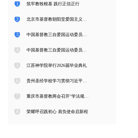
1
筑牢教牧根基 践行正信正行
2
北京市基督教朝阳堂爱国主义教育学习访问团一行来访
3
中国基督教三自爱国运动委员会2026年度公开招聘工作人员面试公告
4
中国基督教三自爱国运动委员会2026年度公开招聘应届高校毕业生面试公告
5
江苏神学院举行2026届毕业典礼
6
贵州圣经学校学习贯彻习近平总书记在庆祝中国共产党成立105周年大会上的重要讲话精神
7
重庆市基督教两会召开“学法规、守戒律、重修为、树形象” 教育活动总结会
8
荣耀呼召践初心 肩负使命启新程