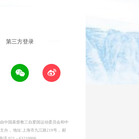
第三方登录
由中国基督教三自爱国运动委员会和中
主办， 地址:上海市九江路219号， 邮
 电话:021－63210806。