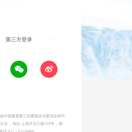
第三方登录
由中国基督教三自爱国运动委员会和中
主办， 地址:上海市九江路219号， 邮
 电话:021－63210806。