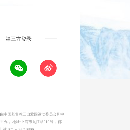
第三方登录
由中国基督教三自爱国运动委员会和中
主办， 地址:上海市九江路219号， 邮
 电话:021－63210806。