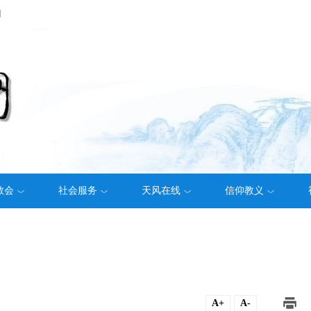
们
教会
社会服务
天风在线
信仰教义
A+
A-