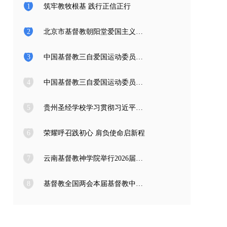
1
筑牢教牧根基 践行正信正行
2
北京市基督教朝阳堂爱国主义教育学习访问团一行来访
3
中国基督教三自爱国运动委员会2026年度公开招聘工作人员面试公告
4
中国基督教三自爱国运动委员会2026年度公开招聘应届高校毕业生面试公告
5
贵州圣经学校学习贯彻习近平总书记在庆祝中国共产党成立105周年大会上的重要讲话精神
6
荣耀呼召践初心 肩负使命启新程
7
云南基督教神学院举行2026届毕业典礼
8
基督教全国两会本届基督教中国化推进委员会在成都召开专题编写工作会议